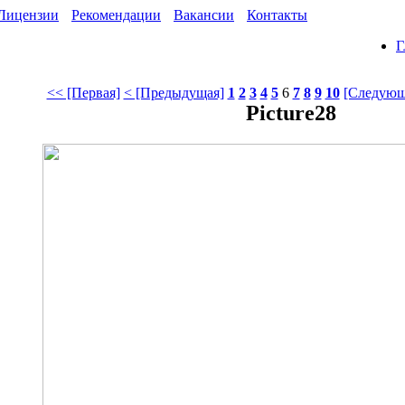
Лицензии
Рекомендации
Вакансии
Контакты
Г
<< [Первая]
< [Предыдущая]
1
2
3
4
5
6
7
8
9
10
[Следующ
Picture28