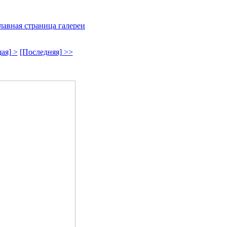
лавная страница галереи
ая] >
[Последняя] >>